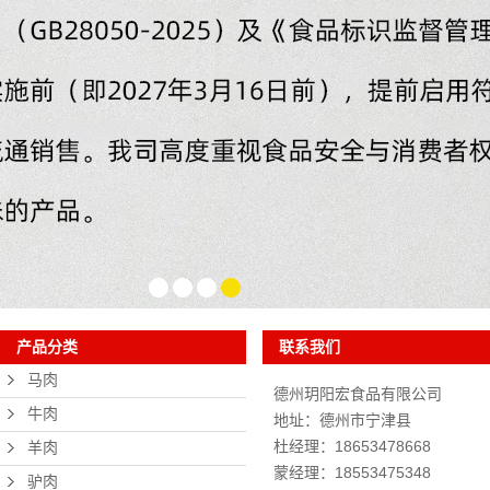
1
2
3
4
联系我们
产品分类
马肉
德州玥阳宏食品有限公司
牛肉
地址：德州市宁津县
杜经理：18653478668
羊肉
蒙经理：18553475348
驴肉