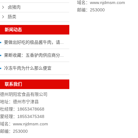
域名：www.njdmsm.com
卤猪肉
邮编：253000
肠类
新闻动态
要做出好吃的极品酱牛肉，请...
果断收藏：五香驴肉供应商分...
冷冻牛肉为什么那么便宜
联系我们
德州玥阳宏食品有限公司
地址：德州市宁津县
杜经理：18653478668
蒙经理：18553475348
域名：www.njdmsm.com
邮编：253000