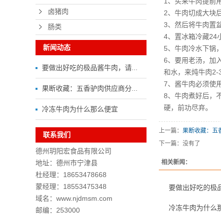
1、买来牛肉提前
卤猪肉
2、牛肉切成大块
3、然后将牛肉置
肠类
4、置冰箱冷藏24
新闻动态
5、牛肉冷水下锅
6、要用老汤，加
要做出好吃的极品酱牛肉，请...
和水，来炖牛肉2
7、酱牛肉必须使
果断收藏：五香驴肉供应商分...
8、牛肉煮好后，
硬，前功尽弃。
冷冻牛肉为什么那么便宜
上一篇：
果断收藏：五
联系我们
下一篇：没有了
德州玥阳宏食品有限公司
地址：德州市宁津县
相关新闻：
杜经理：18653478668
蒙经理：18553475348
要做出好吃的极
域名：www.njdmsm.com
冷冻牛肉为什么
邮编：253000