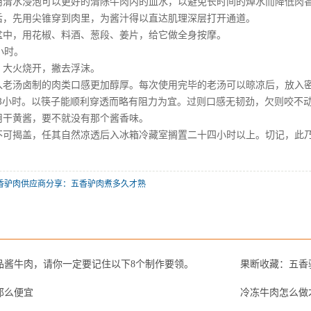
用清水浸泡可以更好的清除牛肉内的血水，以避免长时间的焯水而降低肉
后，先用尖锥穿到肉里，为酱汁得以直达肌理深层打开通道。
盆中，用花椒、料酒、葱段、姜片，给它做全身按摩。
小时。
，大火烧开，撇去浮沫。
入老汤卤制的肉类口感更加醇厚。每次使用完毕的老汤可以晾凉后，放入
-3小时。以筷子能顺利穿透而略有阻力为宜。过则口感无韧劲，欠则咬不
用干黄酱，要不就没有那个酱香味。
不可揭盖，任其自然凉透后入冰箱冷藏室搁置二十四小时以上。切记，此
香驴肉供应商分享：五香驴肉煮多久才熟
品酱牛肉，请你一定要记住以下8个制作要领。
果断收藏：五香
那么便宜
冷冻牛肉怎么做