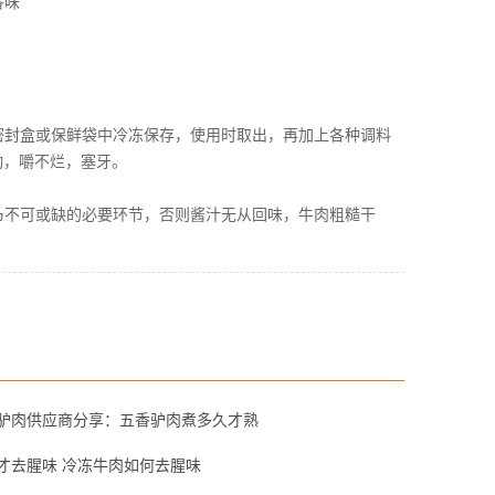
香味
密封盒或保鲜袋中冷冻保存，使用时取出，再加上各种调料
动，嚼不烂，塞牙。
乃不可或缺的必要环节，否则酱汁无从回味，牛肉粗糙干
驴肉供应商分享：五香驴肉煮多久才熟
才去腥味 冷冻牛肉如何去腥味