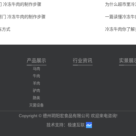
门 冷冻牛肉的制作步骤
为什么超市里冷
窍门 冷冻牛肉的制作步骤
一篇读懂冷冻牛
冻方式
冷冻牛肉你了解
产品展示
行业资讯
实景展
马肉
牛肉
羊肉
驴肉
肠类
灭菌设备
Copyright © 德州玥阳宏食品有限公司 欢迎来电咨询!
技术支持：
极速互联