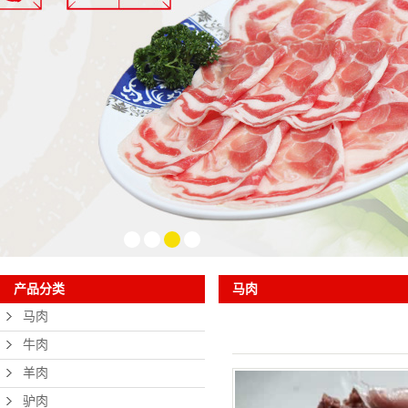
1
2
3
4
马肉
产品分类
马肉
牛肉
羊肉
驴肉