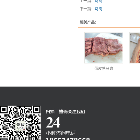
上一篇：
马肉
下一篇：
马肉
相关产品：
带皮熟马肉